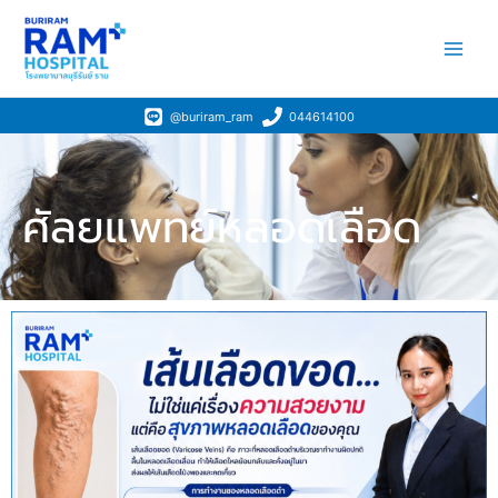
Skip
Main
to
Men
content
@buriram_ram
044614100
ศัลยแพทย์หลอดเลือด