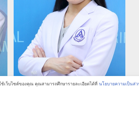
รใช้เว็บไซต์ของคุณ คุณสามารถศึกษารายละเอียดได้ที่
นโยบายความเป็นส่ว
พญ.รวิปภารัศมิ์ พูลนิติพร
ผู้เชี่ยวชาญด้านจักษุวิทยา
นัดแพทย์
โรงพยาบาลบุร