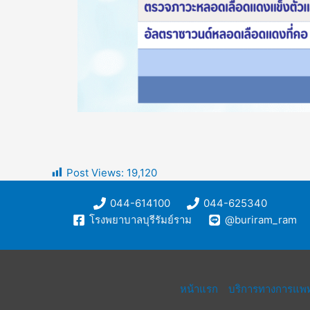
Post Views:
19,120
044-614100
044-625340
โรงพยาบาลบุรีรัมย์ราม
@buriram_ram
หน้าแรก
บริการทางการแพท