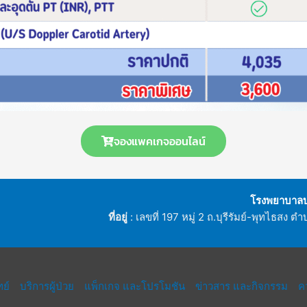
จองแพคเกจออนไลน์
โรงพยาบาลบุร
ที่อยู่
: เลขที่ 197 หมู่ 2 ถ.บุรีรัมย์-พุทไธสง ต
ย์
บริการผู้ป่วย
แพ็กเกจ และโปรโมชัน
ข่าวสาร และกิจกรรม
คว