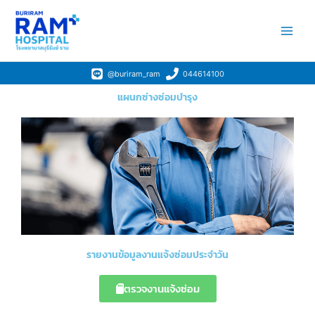
Skip
Main
to
Men
content
@buriram_ram
044614100
แผนกซ่างซ่อมบำรุง
รายงานข้อมูลงานแจ้งซ่อมประจำวัน
ตรวจงานแจ้งซ่อม